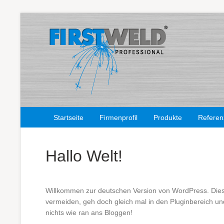
Startseite
Firmenprofil
Produkte
Refere
Hallo Welt!
Willkommen zur deutschen Version von WordPress. Dies 
vermeiden, geh doch gleich mal in den Pluginbereich un
nichts wie ran ans Bloggen!