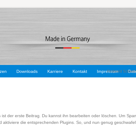
nzen
Downloads
Karriere
Kontakt
Impressum
Dat
Firstweld Schwei
ist der erste Beitrag. Du kannst ihn bearbeiten oder löschen. Um Spa
d aktiviere die entsprechenden Plugins. So, und nun genug geschwafelt 