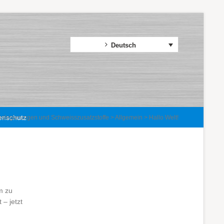
Deutsch
enschutz
sslegierungen und Schweisszusatzstoffe
>
Allgemein
> Hallo Welt!
m zu
– jetzt