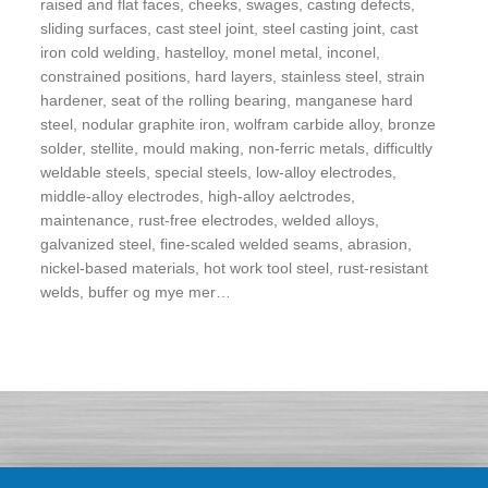
raised and flat faces, cheeks, swages, casting defects,
sliding surfaces, cast steel joint, steel casting joint, cast
iron cold welding, hastelloy, monel metal, inconel,
constrained positions, hard layers, stainless steel, strain
hardener, seat of the rolling bearing, manganese hard
steel, nodular graphite iron, wolfram carbide alloy, bronze
solder, stellite, mould making, non-ferric metals, difficultly
weldable steels, special steels, low-alloy electrodes,
middle-alloy electrodes, high-alloy aelctrodes,
maintenance, rust-free electrodes, welded alloys,
galvanized steel, fine-scaled welded seams, abrasion,
nickel-based materials, hot work tool steel, rust-resistant
welds, buffer og mye mer…