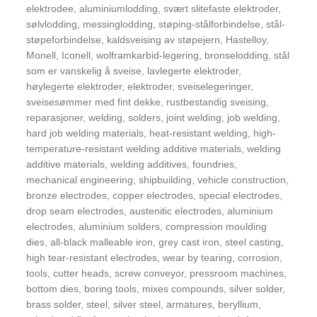
elektrodee, aluminiumlodding, svært slitefaste elektroder,
sølvlodding, messinglodding, støping-stålforbindelse, stål-
støpeforbindelse, kaldsveising av støpejern, Hastelloy,
Monell, Iconell, wolframkarbid-legering, bronselodding, stål
som er vanskelig å sveise, lavlegerte elektroder,
høylegerte elektroder, elektroder, sveiselegeringer,
sveisesømmer med fint dekke, rustbestandig sveising,
reparasjoner, welding, solders, joint welding, job welding,
hard job welding materials, heat-resistant welding, high-
temperature-resistant welding additive materials, welding
additive materials, welding additives, foundries,
mechanical engineering, shipbuilding, vehicle construction,
bronze electrodes, copper electrodes, special electrodes,
drop seam electrodes, austenitic electrodes, aluminium
electrodes, aluminium solders, compression moulding
dies, all-black malleable iron, grey cast iron, steel casting,
high tear-resistant electrodes, wear by tearing, corrosion,
tools, cutter heads, screw conveyor, pressroom machines,
bottom dies, boring tools, mixes compounds, silver solder,
brass solder, steel, silver steel, armatures, beryllium,